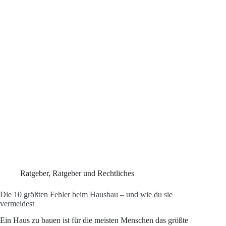
wissen
müssen
–
aus
10
Jahren
Gutachter-
Praxis
Ratgeber
,
Ratgeber und Rechtliches
Die 10 größten Fehler beim Hausbau – und wie du sie
vermeidest
Ein Haus zu bauen ist für die meisten Menschen das größte