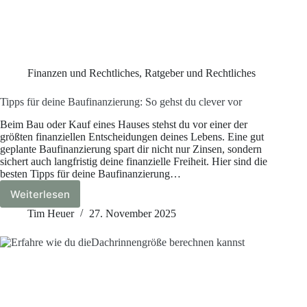
Finanzen und Rechtliches
,
Ratgeber und Rechtliches
Tipps für deine Baufinanzierung: So gehst du clever vor
Beim Bau oder Kauf eines Hauses stehst du vor einer der
größten finanziellen Entscheidungen deines Lebens. Eine gut
geplante Baufinanzierung spart dir nicht nur Zinsen, sondern
sichert auch langfristig deine finanzielle Freiheit. Hier sind die
besten Tipps für deine Baufinanzierung…
Weiterlesen
Tipps
für
Tim Heuer
27. November 2025
deine
Baufinanzierung:
So
gehst
du
clever
vor