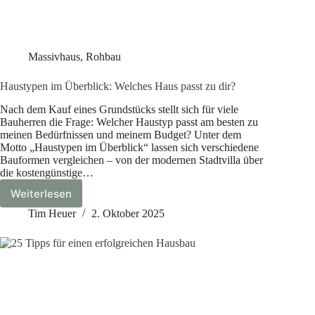
Massivhaus
,
Rohbau
Haustypen im Überblick: Welches Haus passt zu dir?
Nach dem Kauf eines Grundstücks stellt sich für viele
Bauherren die Frage: Welcher Haustyp passt am besten zu
meinen Bedürfnissen und meinem Budget? Unter dem
Motto „Haustypen im Überblick“ lassen sich verschiedene
Bauformen vergleichen – von der modernen Stadtvilla über
die kostengünstige…
Weiterlesen
Haustypen
im
Tim Heuer
2. Oktober 2025
Überblick:
Welches
Haus
passt
zu
dir?