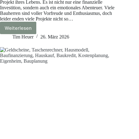
Projekt ihres Lebens. Es ist nicht nur eine finanzielle
Investition, sondern auch ein emotionales Abenteuer. Viele
Bauherren sind voller Vorfreude und Enthusiasmus, doch
leider enden viele Projekte nicht so…
Weiterlesen
Die
10
Tim Heuer
26. März 2026
größten
Fehler
beim
Hausbau
–
und
wie
du
sie
vermeidest