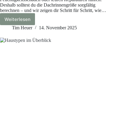
Deshalb solltest du die Dachrinnengröße sorgfältig
berechnen – und wir zeigen dir Schritt für Schritt, wie…
Weiterlesen
Dachrinnengröße
berechnen
Tim Heuer
14. November 2025
–
So
schützt
du
dein
Haus
vor
Wasserschäden