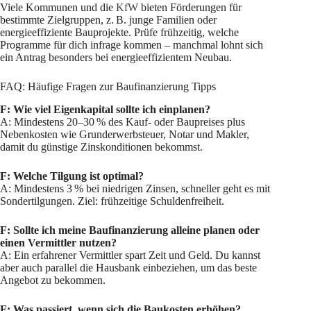
Viele Kommunen und die
KfW
bieten Förderungen für
bestimmte Zielgruppen, z. B. junge Familien oder
energieeffiziente Bauprojekte. Prüfe frühzeitig, welche
Programme für dich infrage kommen – manchmal lohnt sich
ein Antrag besonders bei energieeffizientem Neubau.
FAQ: Häufige Fragen zur Baufinanzierung Tipps
F: Wie viel Eigenkapital sollte ich einplanen?
A: Mindestens 20–30 % des Kauf- oder Baupreises plus
Nebenkosten wie Grunderwerbsteuer, Notar und Makler,
damit du günstige Zinskonditionen bekommst.
F: Welche Tilgung ist optimal?
A: Mindestens 3 % bei niedrigen Zinsen, schneller geht es mit
Sondertilgungen. Ziel: frühzeitige Schuldenfreiheit.
F: Sollte ich meine Baufinanzierung alleine planen oder
einen Vermittler nutzen?
A: Ein erfahrener Vermittler spart Zeit und Geld. Du kannst
aber auch parallel die Hausbank einbeziehen, um das beste
Angebot zu bekommen.
F: Was passiert, wenn sich die Baukosten erhöhen?