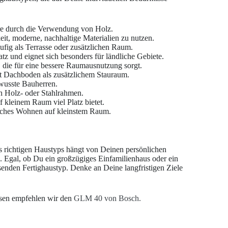
äre durch die Verwendung von Holz.
eit, moderne, nachhaltige Materialien zu nutzen.
ufig als Terrasse oder zusätzlichen Raum.
tz und eignet sich besonders für ländliche Gebiete.
 die für eine bessere Raumausnutzung sorgt.
mit Dachboden als zusätzlichem Stauraum.
wusste Bauherren.
ch Holz- oder Stahlrahmen.
f kleinem Raum viel Platz bietet.
isches Wohnen auf kleinstem Raum.
es richtigen Haustyps hängt von Deinen persönlichen
 Egal, ob Du ein großzügiges Einfamilienhaus oder ein
senden Fertighaustyp. Denke an Deine langfristigen Ziele
ssen empfehlen wir den
GLM 40 von Bosch.