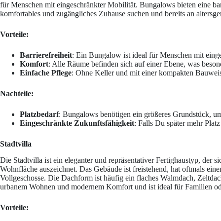
für Menschen mit eingeschränkter Mobilität. Bungalows bieten eine barr
komfortables und zugängliches Zuhause suchen und bereits an altersg
Vorteile:
Barrierefreiheit
: Ein Bungalow ist ideal für Menschen mit eing
Komfort
: Alle Räume befinden sich auf einer Ebene, was besond
Einfache Pflege
: Ohne Keller und mit einer kompakten Bauweis
Nachteile:
Platzbedarf
: Bungalows benötigen ein größeres Grundstück, um
Eingeschränkte Zukunftsfähigkeit
: Falls Du später mehr Plat
Stadtvilla
Die Stadtvilla ist ein eleganter und repräsentativer Fertighaustyp, der
Wohnfläche auszeichnet. Das Gebäude ist freistehend, hat oftmals ein
Vollgeschosse. Die Dachform ist häufig ein flaches Walmdach, Zeltdach
urbanem Wohnen und modernem Komfort und ist ideal für Familien od
Vorteile: