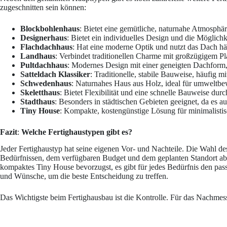
zugeschnitten sein können:
Blockbohlenhaus
: Bietet eine gemütliche, naturnahe Atmosph
Designerhaus
: Bietet ein individuelles Design und die Möglichk
Flachdachhaus
: Hat eine moderne Optik und nutzt das Dach hä
Landhaus
: Verbindet traditionellen Charme mit großzügigem Pla
Pultdachhaus
: Modernes Design mit einer geneigten Dachform,
Satteldach Klassiker
: Traditionelle, stabile Bauweise, häufig 
Schwedenhaus
: Naturnahes Haus aus Holz, ideal für umweltbe
Skeletthaus
: Bietet Flexibilität und eine schnelle Bauweise dur
Stadthaus
: Besonders in städtischen Gebieten geeignet, da es au
Tiny House
: Kompakte, kostengünstige Lösung für minimalist
Fazit
:
Welche Fertighaustypen gibt es?
Jeder Fertighaustyp hat seine eigenen Vor- und Nachteile. Die Wahl d
Bedürfnissen, dem verfügbaren Budget und dem geplanten Standort ab.
kompaktes Tiny House bevorzugst, es gibt für jedes Bedürfnis den pas
und Wünsche, um die beste Entscheidung zu treffen.
Das Wichtigste beim Fertighausbau ist die Kontrolle. Für das Nachme