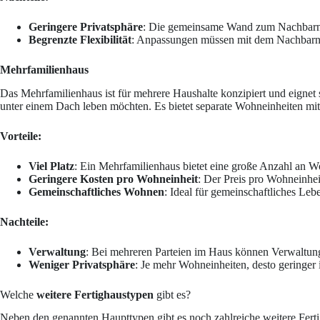
Geringere Privatsphäre
: Die gemeinsame Wand zum Nachbarn k
Begrenzte Flexibilität
: Anpassungen müssen mit dem Nachbarn
Mehrfamilienhaus
Das Mehrfamilienhaus ist für mehrere Haushalte konzipiert und eignet 
unter einem Dach leben möchten. Es bietet separate Wohneinheiten m
Vorteile:
Viel Platz
: Ein Mehrfamilienhaus bietet eine große Anzahl an W
Geringere Kosten pro Wohneinheit
: Der Preis pro Wohneinhei
Gemeinschaftliches Wohnen
: Ideal für gemeinschaftliches Le
Nachteile:
Verwaltung
: Bei mehreren Parteien im Haus können Verwaltun
Weniger Privatsphäre
: Je mehr Wohneinheiten, desto geringer i
Welche
weitere Fertighaustypen
gibt es?
Neben den genannten Haupttypen gibt es noch zahlreiche weitere Ferti