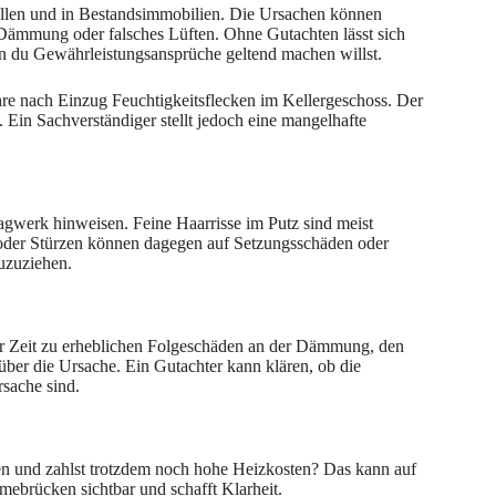
ellen und in Bestandsimmobilien. Die Ursachen können
e Dämmung oder falsches Lüften. Ohne Gutachten lässt sich
enn du Gewährleistungsansprüche geltend machen willst.
re nach Einzug Feuchtigkeitsflecken im Kellergeschoss. Der
 Ein Sachverständiger stellt jedoch eine mangelhafte
gwerk hinweisen. Feine Haarrisse im Putz sind meist
 oder Stürzen können dagegen auf Setzungsschäden oder
zuzuziehen.
zer Zeit zu erheblichen Folgeschäden an der Dämmung, den
über die Ursache. Ein Gutachter kann klären, ob die
sache sind.
n und zahlst trotzdem noch hohe Heizkosten? Das kann auf
ebrücken sichtbar und schafft Klarheit.