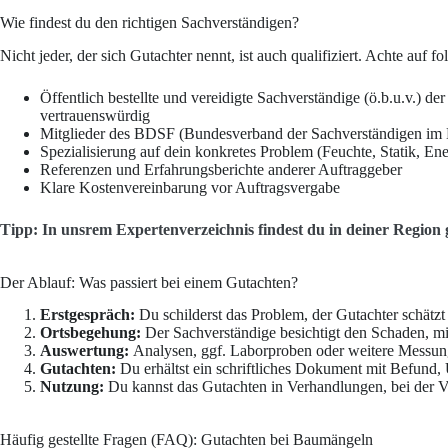
Wie findest du den richtigen Sachverständigen?
Nicht jeder, der sich Gutachter nennt, ist auch qualifiziert. Achte auf f
Öffentlich bestellte und vereidigte Sachverständige (ö.b.u.v.) 
vertrauenswürdig
Mitglieder des BDSF (Bundesverband der Sachverständigen im
Spezialisierung auf dein konkretes Problem (Feuchte, Statik, Ener
Referenzen und Erfahrungsberichte anderer Auftraggeber
Klare Kostenvereinbarung vor Auftragsvergabe
Tipp: In unsrem Expertenverzeichnis findest du in deiner Region 
Der Ablauf: Was passiert bei einem Gutachten?
Erstgespräch:
Du schilderst das Problem, der Gutachter schätz
Ortsbegehung:
Der Sachverständige besichtigt den Schaden, mis
Auswertung:
Analysen, ggf. Laborproben oder weitere Messun
Gutachten:
Du erhältst ein schriftliches Dokument mit Befund
Nutzung:
Du kannst das Gutachten in Verhandlungen, bei der Ve
Häufig gestellte Fragen (FAQ): Gutachten bei Baumängeln