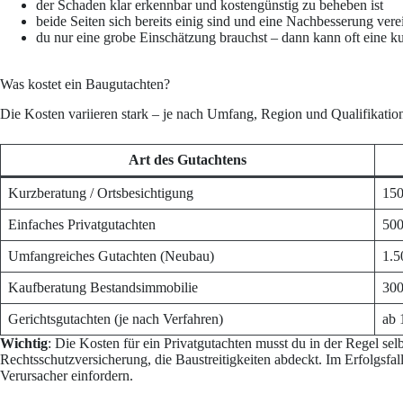
der Schaden klar erkennbar und kostengünstig zu beheben ist
beide Seiten sich bereits einig sind und eine Nachbesserung ver
du nur eine grobe Einschätzung brauchst – dann kann oft eine k
Was kostet ein Baugutachten?
Die Kosten variieren stark – je nach Umfang, Region und Qualifikatio
Art des Gutachtens
Kurzberatung / Ortsbesichtigung
150
Einfaches Privatgutachten
500
Umfangreiches Gutachten (Neubau)
1.5
Kaufberatung Bestandsimmobilie
300
Gerichtsgutachten (je nach Verfahren)
ab 
Wichtig
: Die Kosten für ein Privatgutachten musst du in der Regel selb
Rechtsschutzversicherung, die Baustreitigkeiten abdeckt. Im Erfolgsfa
Verursacher einfordern.