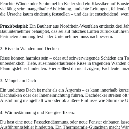
Feuchte Wände oder Schimmel im Keller sind ein Klassiker auf Baust
vielfältig sein: mangelhafte Abdichtung, undichte Leitungen, fehlend
die Ursache kaum eindeutig feststellen – und das ist entscheidend, w
Praxisbeispiel:
Ein Bauherr aus Nordrhein-Westfalen entdeckt drei Jah
Bauunternehmer behauptet, das sei auf falsches Lüften zurückzuführen.
Perimeterdämmung fest – der Unternehmer muss nachbessern.
2. Risse in Wänden und Decken
Risse können harmlos sein – oder auf schwerwiegende Schäden am Tra
unbedenklich. Tiefe, auseinanderlaufende Risse in tragenden Wänden
Planungsfehler hindeuten. Hier solltest du nicht zögern, Fachleute hin
3. Mängel am Dach
Ein undichtes Dach ist mehr als ein Ärgernis – es kann innerhalb kur
Dachbalken oder der Inneneinrichtung führen. Dachdecker streiten oft 
Ausführung mangelhaft war oder ob äußere Einflüsse wie Sturm die Ur
4. Wärmedämmung und Energieeffizienz
Du hast eine neue Fassadendämmung oder neue Fenster einbauen lasse
Ausführungsfehler hindeuten. Ein Thermografie-Gutachten macht Wärm