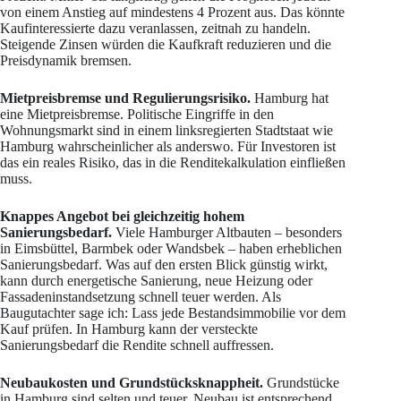
von einem Anstieg auf mindestens 4 Prozent aus. Das könnte
Kaufinteressierte dazu veranlassen, zeitnah zu handeln.
Steigende Zinsen würden die Kaufkraft reduzieren und die
Preisdynamik bremsen.
Mietpreisbremse und Regulierungsrisiko.
Hamburg hat
eine Mietpreisbremse. Politische Eingriffe in den
Wohnungsmarkt sind in einem linksregierten Stadtstaat wie
Hamburg wahrscheinlicher als anderswo. Für Investoren ist
das ein reales Risiko, das in die Renditekalkulation einfließen
muss.
Knappes Angebot bei gleichzeitig hohem
Sanierungsbedarf.
Viele Hamburger Altbauten – besonders
in Eimsbüttel, Barmbek oder Wandsbek – haben erheblichen
Sanierungsbedarf. Was auf den ersten Blick günstig wirkt,
kann durch energetische Sanierung, neue Heizung oder
Fassadeninstandsetzung schnell teuer werden. Als
Baugutachter sage ich: Lass jede Bestandsimmobilie vor dem
Kauf prüfen. In Hamburg kann der versteckte
Sanierungsbedarf die Rendite schnell auffressen.
Neubaukosten und Grundstücksknappheit.
Grundstücke
in Hamburg sind selten und teuer. Neubau ist entsprechend