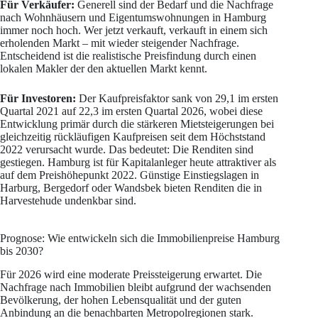
Für Verkäufer:
Generell sind der Bedarf und die Nachfrage
nach Wohnhäusern und Eigentumswohnungen in Hamburg
immer noch hoch. Wer jetzt verkauft, verkauft in einem sich
erholenden Markt – mit wieder steigender Nachfrage.
Entscheidend ist die realistische Preisfindung durch einen
lokalen Makler der den aktuellen Markt kennt.
Für Investoren:
Der Kaufpreisfaktor sank von 29,1 im ersten
Quartal 2021 auf 22,3 im ersten Quartal 2026, wobei diese
Entwicklung primär durch die stärkeren Mietsteigerungen bei
gleichzeitig rückläufigen Kaufpreisen seit dem Höchststand
2022 verursacht wurde. Das bedeutet: Die Renditen sind
gestiegen. Hamburg ist für Kapitalanleger heute attraktiver als
auf dem Preishöhepunkt 2022. Günstige Einstiegslagen in
Harburg, Bergedorf oder Wandsbek bieten Renditen die in
Harvestehude undenkbar sind.
Prognose: Wie entwickeln sich die Immobilienpreise Hamburg
bis 2030?
Für 2026 wird eine moderate Preissteigerung erwartet. Die
Nachfrage nach Immobilien bleibt aufgrund der wachsenden
Bevölkerung, der hohen Lebensqualität und der guten
Anbindung an die benachbarten Metropolregionen stark.