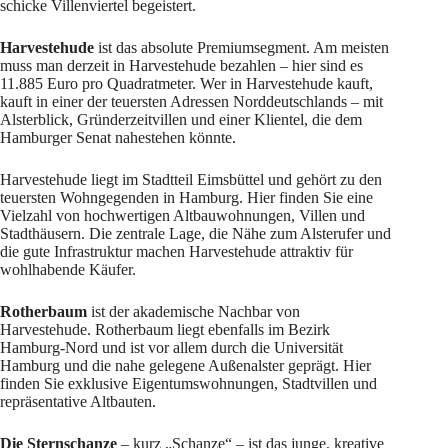
schicke Villenviertel begeistert.
Harvestehude
ist das absolute Premiumsegment. Am meisten
muss man derzeit in Harvestehude bezahlen – hier sind es
11.885 Euro pro Quadratmeter. Wer in Harvestehude kauft,
kauft in einer der teuersten Adressen Norddeutschlands – mit
Alsterblick, Gründerzeitvillen und einer Klientel, die dem
Hamburger Senat nahestehen könnte.
Harvestehude liegt im Stadtteil Eimsbüttel und gehört zu den
teuersten Wohngegenden in Hamburg. Hier finden Sie eine
Vielzahl von hochwertigen Altbauwohnungen, Villen und
Stadthäusern. Die zentrale Lage, die Nähe zum Alsterufer und
die gute Infrastruktur machen Harvestehude attraktiv für
wohlhabende Käufer.
Rotherbaum
ist der akademische Nachbar von
Harvestehude. Rotherbaum liegt ebenfalls im Bezirk
Hamburg-Nord und ist vor allem durch die Universität
Hamburg und die nahe gelegene Außenalster geprägt. Hier
finden Sie exklusive Eigentumswohnungen, Stadtvillen und
repräsentative Altbauten.
Die Sternschanze
– kurz „Schanze“ – ist das junge, kreative