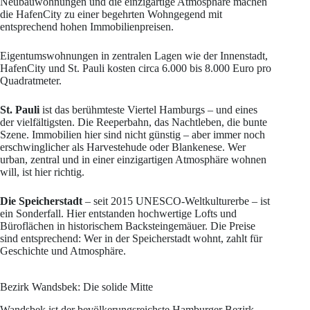
Neubauwohnungen und die einzigartige Atmosphäre machen
die HafenCity zu einer begehrten Wohngegend mit
entsprechend hohen Immobilienpreisen.
Eigentumswohnungen in zentralen Lagen wie der Innenstadt,
HafenCity und St. Pauli kosten circa 6.000 bis 8.000 Euro pro
Quadratmeter.
St. Pauli
ist das berühmteste Viertel Hamburgs – und eines
der vielfältigsten. Die Reeperbahn, das Nachtleben, die bunte
Szene. Immobilien hier sind nicht günstig – aber immer noch
erschwinglicher als Harvestehude oder Blankenese. Wer
urban, zentral und in einer einzigartigen Atmosphäre wohnen
will, ist hier richtig.
Die Speicherstadt
– seit 2015 UNESCO-Weltkulturerbe – ist
ein Sonderfall. Hier entstanden hochwertige Lofts und
Büroflächen in historischem Backsteingemäuer. Die Preise
sind entsprechend: Wer in der Speicherstadt wohnt, zahlt für
Geschichte und Atmosphäre.
Bezirk Wandsbek: Die solide Mitte
Wandsbek ist der bevölkerungsreichste Hamburger Bezirk –