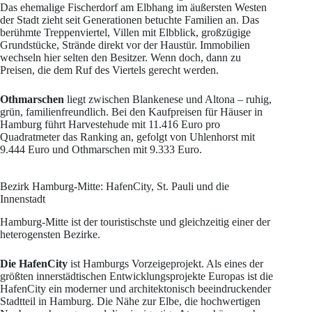
Das ehemalige Fischerdorf am Elbhang im äußersten Westen
der Stadt zieht seit Generationen betuchte Familien an. Das
berühmte Treppenviertel, Villen mit Elbblick, großzügige
Grundstücke, Strände direkt vor der Haustür. Immobilien
wechseln hier selten den Besitzer. Wenn doch, dann zu
Preisen, die dem Ruf des Viertels gerecht werden.
Othmarschen
liegt zwischen Blankenese und Altona – ruhig,
grün, familienfreundlich. Bei den Kaufpreisen für Häuser in
Hamburg führt Harvestehude mit 11.416 Euro pro
Quadratmeter das Ranking an, gefolgt von Uhlenhorst mit
9.444 Euro und Othmarschen mit 9.333 Euro.
Bezirk Hamburg-Mitte: HafenCity, St. Pauli und die
Innenstadt
Hamburg-Mitte ist der touristischste und gleichzeitig einer der
heterogensten Bezirke.
Die HafenCity
ist Hamburgs Vorzeigeprojekt. Als eines der
größten innerstädtischen Entwicklungsprojekte Europas ist die
HafenCity ein moderner und architektonisch beeindruckender
Stadtteil in Hamburg. Die Nähe zur Elbe, die hochwertigen