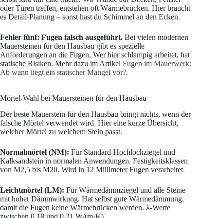
oder Türen treffen, entstehen oft Wärmebrücken. Hier braucht
es Detail-Planung – sonst hast du Schimmel an den Ecken.
Fehler fünf: Fugen falsch ausgeführt.
Bei vielen modernen
Mauersteinen für den Hausbau gibt es spezielle
Anforderungen an die Fugen. Wer hier schlampig arbeitet, hat
statische Risiken. Mehr dazu im Artikel
Fugen im Mauerwerk:
Ab wann liegt ein statischer Mangel vor?
.
Mörtel-Wahl bei Mauersteinen für den Hausbau
Der beste Mauerstein für den Hausbau bringt nichts, wenn der
falsche Mörtel verwendet wird. Hier eine kurze Übersicht,
welcher Mörtel zu welchem Stein passt.
Normalmörtel (NM):
Für Standard-Hochlochziegel und
Kalksandstein in normalen Anwendungen. Festigkeitsklassen
von M2,5 bis M20. Wird in 12 Millimeter Fugen verarbeitet.
Leichtmörtel (LM):
Für Wärmedämmziegel und alle Steine
mit hoher Dämmwirkung. Hat selbst gute Wärmedämmung,
damit die Fugen keine Wärmebrücken werden. λ-Werte
zwischen 0,18 und 0,21 W/(m·K).