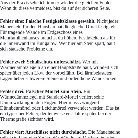
Aus der Praxis sehe ich immer wieder die gleichen Fehler.
Wenn du diese vermeidest, bist du auf der sicheren Seite.
Fehler eins: Falsche Festigkeitsklasse gewählt.
Nicht jeder
Mauerstein für den Hausbau hat die gleiche Druckfestigkeit.
Für tragende Wände im Erdgeschoss eines
Mehrfamilienhauses brauchst du höhere Festigkeiten als für
die Innenwand im Bungalow. Wer hier am Stein spart, baut
sich statische Probleme ein.
Fehler zwei: Schallschutz unterschätzt.
Wer mit
Wärmedämmziegeln an einer Hauptstraße baut, wundert sich
später über jeden Lkw, der vorbeifährt. Bei lärmbelasteten
Lagen lieber schwerere Steine und ordentliche Wandstärken.
Fehler drei: Falscher Mörtel zum Stein.
Ein
Wärmedämmziegel mit Standard-Mörtel verliert seine
Dämmwirkung in den Fugen. Hier muss zwingend
Dünnbettmörtel oder Leichtmörtel verwendet werden. Das ist
ein typischer Fehler, der teilweise erst Jahre später bei der
Thermografie sichtbar wird.
Fehler vier: Anschlüsse nicht durchdacht.
Die Mauersteine
selbst sind nur eine Sache. Wo Wände auf Decken, Fenster