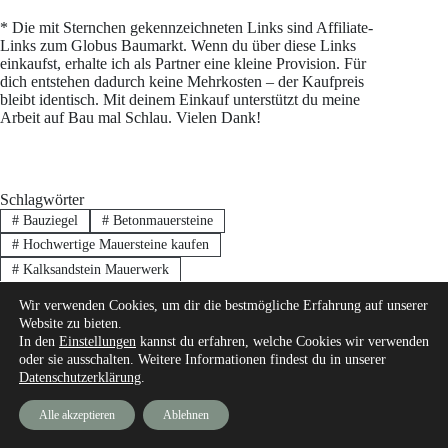
* Die mit Sternchen gekennzeichneten Links sind Affiliate-
Links zum Globus Baumarkt. Wenn du über diese Links
einkaufst, erhalte ich als Partner eine kleine Provision. Für
dich entstehen dadurch keine Mehrkosten – der Kaufpreis
bleibt identisch. Mit deinem Einkauf unterstützt du meine
Arbeit auf Bau mal Schlau. Vielen Dank!
Schlagwörter
#
Bauziegel
#
Betonmauersteine
#
Hochwertige Mauersteine kaufen
#
Kalksandstein Mauerwerk
#
Mauersteine für tragende Wände
#
Mauersteine Hausbau
Wir verwenden Cookies, um dir die bestmögliche Erfahrung auf unserer
#
Natursteine im Bau
#
Porenbetonsteine
Website zu bieten.
In den
Einstellungen
kannst du erfahren, welche Cookies wir verwenden
#
Ziegel für Außenwände
oder sie ausschalten. Weitere Informationen findest du in unserer
Datenschutzerklärung
.
Alle akzeptieren
Ablehnen