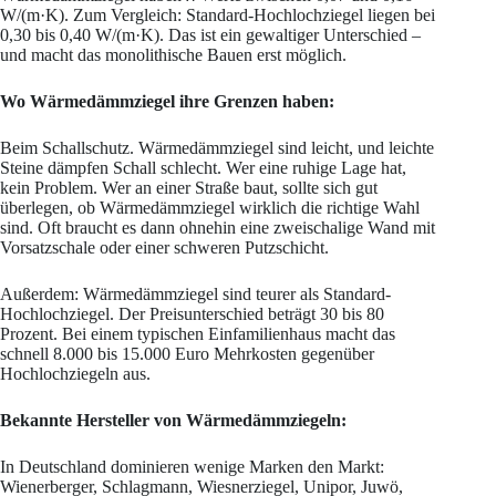
W/(m·K). Zum Vergleich: Standard-Hochlochziegel liegen bei
0,30 bis 0,40 W/(m·K). Das ist ein gewaltiger Unterschied –
und macht das monolithische Bauen erst möglich.
Wo Wärmedämmziegel ihre Grenzen haben:
Beim Schallschutz. Wärmedämmziegel sind leicht, und leichte
Steine dämpfen Schall schlecht. Wer eine ruhige Lage hat,
kein Problem. Wer an einer Straße baut, sollte sich gut
überlegen, ob Wärmedämmziegel wirklich die richtige Wahl
sind. Oft braucht es dann ohnehin eine zweischalige Wand mit
Vorsatzschale oder einer schweren Putzschicht.
Außerdem: Wärmedämmziegel sind teurer als Standard-
Hochlochziegel. Der Preisunterschied beträgt 30 bis 80
Prozent. Bei einem typischen Einfamilienhaus macht das
schnell 8.000 bis 15.000 Euro Mehrkosten gegenüber
Hochlochziegeln aus.
Bekannte Hersteller von Wärmedämmziegeln:
In Deutschland dominieren wenige Marken den Markt:
Wienerberger, Schlagmann, Wiesnerziegel, Unipor, Juwö,