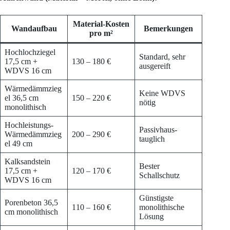
Material-Kosten
Wandaufbau
Bemerkungen
pro m²
Hochlochziegel
Standard, sehr
17,5 cm +
130 – 180 €
ausgereift
WDVS 16 cm
Wärmedämmzieg
Keine WDVS
el 36,5 cm
150 – 220 €
nötig
monolithisch
Hochleistungs-
Passivhaus-
Wärmedämmzieg
200 – 290 €
tauglich
el 49 cm
Kalksandstein
Bester
17,5 cm +
120 – 170 €
Schallschutz
WDVS 16 cm
Günstigste
Porenbeton 36,5
110 – 160 €
monolithische
cm monolithisch
Lösung