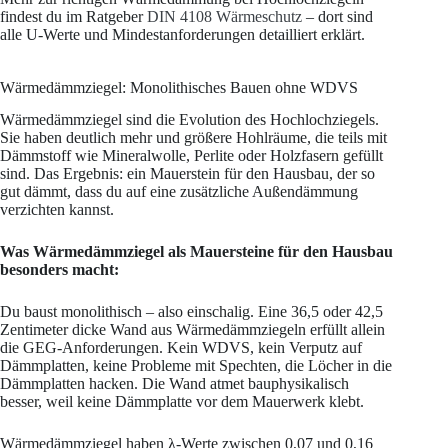
findest du im Ratgeber
DIN 4108 Wärmeschutz
– dort sind
alle U-Werte und Mindestanforderungen detailliert erklärt.
Wärmedämmziegel: Monolithisches Bauen ohne WDVS
Wärmedämmziegel sind die Evolution des Hochlochziegels.
Sie haben deutlich mehr und größere Hohlräume, die teils mit
Dämmstoff wie Mineralwolle, Perlite oder Holzfasern gefüllt
sind. Das Ergebnis: ein Mauerstein für den Hausbau, der so
gut dämmt, dass du auf eine zusätzliche Außendämmung
verzichten kannst.
Was Wärmedämmziegel als Mauersteine für den Hausbau
besonders macht:
Du baust monolithisch – also einschalig. Eine 36,5 oder 42,5
Zentimeter dicke Wand aus Wärmedämmziegeln erfüllt allein
die GEG-Anforderungen. Kein WDVS, kein Verputz auf
Dämmplatten, keine Probleme mit Spechten, die Löcher in die
Dämmplatten hacken. Die Wand atmet bauphysikalisch
besser, weil keine Dämmplatte vor dem Mauerwerk klebt.
Wärmedämmziegel haben λ-Werte zwischen 0,07 und 0,16