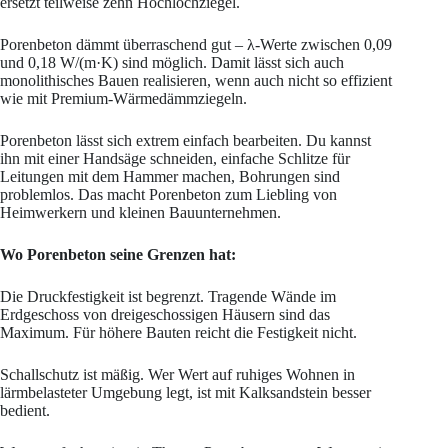
ersetzt teilweise zehn Hochlochziegel.
Porenbeton dämmt überraschend gut – λ-Werte zwischen 0,09
und 0,18 W/(m·K) sind möglich. Damit lässt sich auch
monolithisches Bauen realisieren, wenn auch nicht so effizient
wie mit Premium-Wärmedämmziegeln.
Porenbeton lässt sich extrem einfach bearbeiten. Du kannst
ihn mit einer Handsäge schneiden, einfache Schlitze für
Leitungen mit dem Hammer machen, Bohrungen sind
problemlos. Das macht Porenbeton zum Liebling von
Heimwerkern und kleinen Bauunternehmen.
Wo Porenbeton seine Grenzen hat:
Die Druckfestigkeit ist begrenzt. Tragende Wände im
Erdgeschoss von dreigeschossigen Häusern sind das
Maximum. Für höhere Bauten reicht die Festigkeit nicht.
Schallschutz ist mäßig. Wer Wert auf ruhiges Wohnen in
lärmbelasteter Umgebung legt, ist mit Kalksandstein besser
bedient.