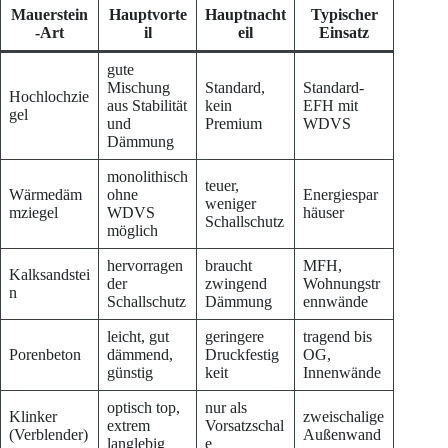
Mauerstein
Hauptvorte
Hauptnacht
Typischer
-Art
il
eil
Einsatz
gute
Mischung
Standard,
Standard-
Hochlochzie
aus Stabilität
kein
EFH mit
gel
und
Premium
WDVS
Dämmung
monolithisch
teuer,
Wärmedäm
ohne
Energiespar
weniger
mziegel
WDVS
häuser
Schallschutz
möglich
hervorragen
braucht
MFH,
Kalksandstei
der
zwingend
Wohnungstr
n
Schallschutz
Dämmung
ennwände
leicht, gut
geringere
tragend bis
Porenbeton
dämmend,
Druckfestig
OG,
günstig
keit
Innenwände
optisch top,
nur als
Klinker
zweischalige
extrem
Vorsatzschal
(Verblender)
Außenwand
langlebig
e