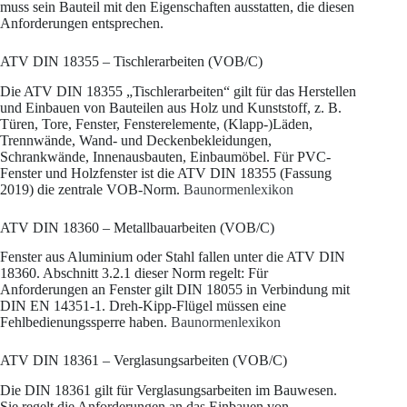
muss sein Bauteil mit den Eigenschaften ausstatten, die diesen
Anforderungen entsprechen.
ATV DIN 18355 – Tischlerarbeiten (VOB/C)
Die ATV DIN 18355 „Tischlerarbeiten“ gilt für das Herstellen
und Einbauen von Bauteilen aus Holz und Kunststoff, z. B.
Türen, Tore, Fenster, Fensterelemente, (Klapp-)Läden,
Trennwände, Wand- und Deckenbekleidungen,
Schrankwände, Innenausbauten, Einbaumöbel. Für PVC-
Fenster und Holzfenster ist die ATV DIN 18355 (Fassung
2019) die zentrale VOB-Norm.
Baunormenlexikon
ATV DIN 18360 – Metallbauarbeiten (VOB/C)
Fenster aus Aluminium oder Stahl fallen unter die ATV DIN
18360. Abschnitt 3.2.1 dieser Norm regelt: Für
Anforderungen an Fenster gilt DIN 18055 in Verbindung mit
DIN EN 14351-1. Dreh-Kipp-Flügel müssen eine
Fehlbedienungssperre haben.
Baunormenlexikon
ATV DIN 18361 – Verglasungsarbeiten (VOB/C)
Die DIN 18361 gilt für Verglasungsarbeiten im Bauwesen.
Sie regelt die Anforderungen an das Einbauen von