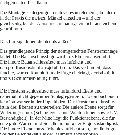
fachgerechten Installation
Die Montage ist derjenige Teil des Gesamtelements, bei dem
in der Praxis die meisten Mängel entstehen – und der
gleichzeitig bei der Abnahme am häufigsten nicht ausreichend
geprüft wird.
Das Prinzip „Innen dichter als außen“
Das grundlegende Prinzip der normgerechten Fenstermontage
lautet: Die Bauanschlussfuge wird in 3 Ebenen ausgeführt:
Die innere Bauanschlussfuge muss luftdicht und
dampfdiffusionsdicht ausgeführt sein. Das verhindert, dass
feuchte, warme Raumluft in die Fuge eindringt, dort abkühlt
und zu Schimmelbildung führt.
Die Fensteranschlussfuge muss luftundurchlässig und
dauerhaft dicht gegenüber Schlagregen sein. Es darf sich auch
kein Tauwasser in der Fuge bilden. Die Fensteranschlussfuge
ist in drei Ebenen zu unterteilen: Die äußere Ebene sorgt für
Witterungsschutz (Schlagregen- und Winddichtheit sowie UV-
Beständigkeit). In der Mitte liegt die Funktionsebene, die für
eine gute Wärme- und Schalldämmung der Fuge zuständig ist.
Die innere Ebene muss lückenlos luftdicht sein, um die Fuge
vor der Feuchtigkeit aus der Raumluft abzuschotten.