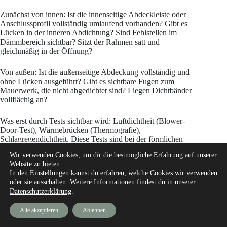
Zunächst von innen: Ist die innenseitige Abdeckleiste oder
Anschlussprofil vollständig umlaufend vorhanden? Gibt es
Lücken in der inneren Abdichtung? Sind Fehlstellen im
Dämmbereich sichtbar? Sitzt der Rahmen satt und
gleichmäßig in der Öffnung?
Von außen: Ist die außenseitige Abdeckung vollständig und
ohne Lücken ausgeführt? Gibt es sichtbare Fugen zum
Mauerwerk, die nicht abgedichtet sind? Liegen Dichtbänder
vollflächig an?
Was erst durch Tests sichtbar wird: Luftdichtheit (Blower-
Door-Test), Wärmebrücken (Thermografie),
Schlagregendichtheit. Diese Tests sind bei der förmlichen
Abnahme eines Neubaus dringend empfohlen.
Wir verwenden Cookies, um dir die bestmögliche Erfahrung auf unserer
Website zu bieten.
In den
Einstellungen
kannst du erfahren, welche Cookies wir verwenden
8. Funktionsprüfung: Beschläge, Dichtungen,
oder sie ausschalten. Weitere Informationen findest du in unserer
Öffnungsverhalten
Datenschutzerklärung
.
Beschläge und Bedienung
Alle akzeptieren
Ablehnen
Die Funktionsprüfung umfasst das mehrfache Öffnen und
Schließen aller Fensterflügel, die Kontrolle der