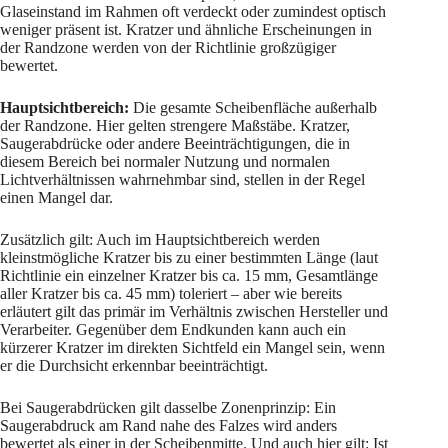
Glaseinstand im Rahmen oft verdeckt oder zumindest optisch
weniger präsent ist. Kratzer und ähnliche Erscheinungen in
der Randzone werden von der Richtlinie großzügiger
bewertet.
Hauptsichtbereich:
Die gesamte Scheibenfläche außerhalb
der Randzone. Hier gelten strengere Maßstäbe. Kratzer,
Saugerabdrücke oder andere Beeinträchtigungen, die in
diesem Bereich bei normaler Nutzung und normalen
Lichtverhältnissen wahrnehmbar sind, stellen in der Regel
einen Mangel dar.
Zusätzlich gilt: Auch im Hauptsichtbereich werden
kleinstmögliche Kratzer bis zu einer bestimmten Länge (laut
Richtlinie ein einzelner Kratzer bis ca. 15 mm, Gesamtlänge
aller Kratzer bis ca. 45 mm) toleriert – aber wie bereits
erläutert gilt das primär im Verhältnis zwischen Hersteller und
Verarbeiter. Gegenüber dem Endkunden kann auch ein
kürzerer Kratzer im direkten Sichtfeld ein Mangel sein, wenn
er die Durchsicht erkennbar beeinträchtigt.
Bei Saugerabdrücken gilt dasselbe Zonenprinzip: Ein
Saugerabdruck am Rand nahe des Falzes wird anders
bewertet als einer in der Scheibenmitte. Und auch hier gilt: Ist