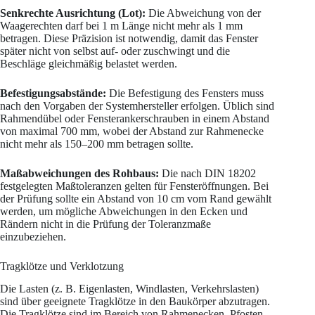
Senkrechte Ausrichtung (Lot):
Die Abweichung von der
Waagerechten darf bei 1 m Länge nicht mehr als 1 mm
betragen. Diese Präzision ist notwendig, damit das Fenster
später nicht von selbst auf- oder zuschwingt und die
Beschläge gleichmäßig belastet werden.
Befestigungsabstände:
Die Befestigung des Fensters muss
nach den Vorgaben der Systemhersteller erfolgen. Üblich sind
Rahmendübel oder Fensterankerschrauben in einem Abstand
von maximal 700 mm, wobei der Abstand zur Rahmenecke
nicht mehr als 150–200 mm betragen sollte.
Maßabweichungen des Rohbaus:
Die nach DIN 18202
festgelegten Maßtoleranzen gelten für Fensteröffnungen. Bei
der Prüfung sollte ein Abstand von 10 cm vom Rand gewählt
werden, um mögliche Abweichungen in den Ecken und
Rändern nicht in die Prüfung der Toleranzmaße
einzubeziehen.
Tragklötze und Verklotzung
Die Lasten (z. B. Eigenlasten, Windlasten, Verkehrslasten)
sind über geeignete Tragklötze in den Baukörper abzutragen.
Die Tragklötze sind im Bereich von Rahmenecken, Pfosten