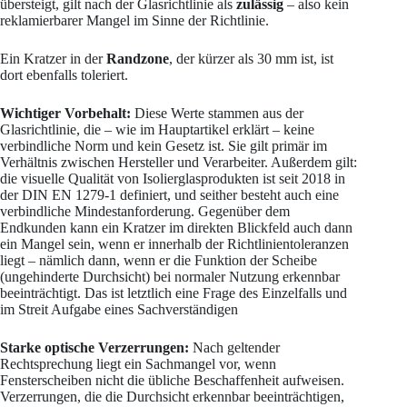
übersteigt, gilt nach der Glasrichtlinie als
zulässig
– also kein
reklamierbarer Mangel im Sinne der Richtlinie.
Ein Kratzer in der
Randzone
, der kürzer als 30 mm ist, ist
dort ebenfalls toleriert.
Wichtiger Vorbehalt:
Diese Werte stammen aus der
Glasrichtlinie, die – wie im Hauptartikel erklärt – keine
verbindliche Norm und kein Gesetz ist. Sie gilt primär im
Verhältnis zwischen Hersteller und Verarbeiter. Außerdem gilt:
die visuelle Qualität von Isolierglasprodukten ist seit 2018 in
der DIN EN 1279-1 definiert, und seither besteht auch eine
verbindliche Mindestanforderung. Gegenüber dem
Endkunden kann ein Kratzer im direkten Blickfeld auch dann
ein Mangel sein, wenn er innerhalb der Richtlinientoleranzen
liegt – nämlich dann, wenn er die Funktion der Scheibe
(ungehinderte Durchsicht) bei normaler Nutzung erkennbar
beeinträchtigt. Das ist letztlich eine Frage des Einzelfalls und
im Streit Aufgabe eines Sachverständigen
Starke optische Verzerrungen:
Nach geltender
Rechtsprechung liegt ein Sachmangel vor, wenn
Fensterscheiben nicht die übliche Beschaffenheit aufweisen.
Verzerrungen, die die Durchsicht erkennbar beeinträchtigen,