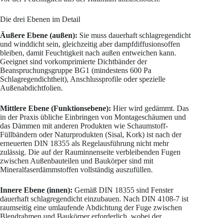
Die drei Ebenen im Detail
Äußere Ebene (außen):
Sie muss dauerhaft schlagregendicht
und winddicht sein, gleichzeitig aber dampfdiffusionsoffen
bleiben, damit Feuchtigkeit nach außen entweichen kann.
Geeignet sind vorkomprimierte Dichtbänder der
Beanspruchungsgruppe BG1 (mindestens 600 Pa
Schlagregendichtheit), Anschlussprofile oder spezielle
Außenabdichtfolien.
Mittlere Ebene (Funktionsebene):
Hier wird gedämmt. Das
in der Praxis übliche Einbringen von Montageschäumen und
das Dämmen mit anderen Produkten wie Schaumstoff-
Füllbändern oder Naturprodukten (Sisal, Kork) ist nach der
erneuerten DIN 18355 als Regelausführung nicht mehr
zulässig. Die auf der Rauminnenseite verbleibenden Fugen
zwischen Außenbauteilen und Baukörper sind mit
Mineralfaserdämmstoffen vollständig auszufüllen.
Innere Ebene (innen):
Gemäß DIN 18355 sind Fenster
dauerhaft schlagregendicht einzubauen. Nach DIN 4108-7 ist
raumseitig eine umlaufende Abdichtung der Fuge zwischen
Blendrahmen und Baukörper erforderlich, wobei der