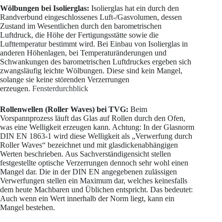
Wölbungen bei Isolierglas:
Isolierglas hat ein durch den
Randverbund eingeschlossenes Luft-/Gasvolumen, dessen
Zustand im Wesentlichen durch den barometrischen
Luftdruck, die Höhe der Fertigungsstätte sowie die
Lufttemperatur bestimmt wird. Bei Einbau von Isolierglas in
anderen Höhenlagen, bei Temperaturänderungen und
Schwankungen des barometrischen Luftdruckes ergeben sich
zwangsläufig leichte Wölbungen. Diese sind kein Mangel,
solange sie keine störenden Verzerrungen
erzeugen.
Fensterdurchblick
Rollenwellen (Roller Waves) bei TVG:
Beim
Vorspannprozess läuft das Glas auf Rollen durch den Ofen,
was eine Welligkeit erzeugen kann. Achtung: In der Glasnorm
DIN EN 1863-1 wird diese Welligkeit als „Verwerfung durch
Roller Waves“ bezeichnet und mit glasdickenabhängigen
Werten beschrieben. Aus Sachverständigensicht stellen
festgestellte optische Verzerrungen dennoch sehr wohl einen
Mangel dar. Die in der DIN EN angegebenen zulässigen
Verwerfungen stellen ein Maximum dar, welches keinesfalls
dem heute Machbaren und Üblichen entspricht. Das bedeutet:
Auch wenn ein Wert innerhalb der Norm liegt, kann ein
Mangel bestehen.